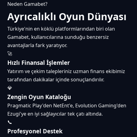
Neden Gamabet?
Ayrıcalıklı Oyun Dünyası
Türkiye'nin en köklü platformlarından biri olan
Gamabet, kullanıcılarına sunduğu benzersiz
avantajlarla fark yaratıyor.
🚀
Hızlı Finansal İşlemler
Yatırım ve çekim talepleriniz uzman finans ekibimiz
tarafından dakikalar içinde sonuçlandırılır.
💎
Zengin Oyun Kataloğu
Pragmatic Play'den NetEnt'e, Evolution Gaming'den
Ezugi'ye en iyi sağlayıcılar tek çatı altında.
📞
Profesyonel Destek